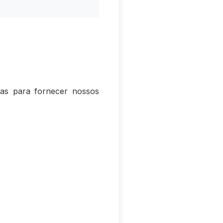
ias para fornecer nossos