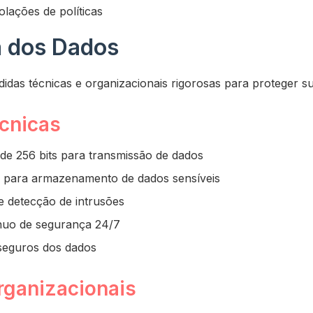
iolações de políticas
a dos Dados
das técnicas e organizacionais rigorosas para proteger s
écnicas
de 256 bits para transmissão de dados
a para armazenamento de dados sensíveis
de detecção de intrusões
nuo de segurança 24/7
seguros dos dados
rganizacionais