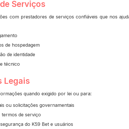
 de Serviços
ões com prestadores de serviços confiáveis que nos ajud
gamento
ços de hospedagem
ão de identidade
e técnico
s Legais
ormações quando exigido por lei ou para:
ais ou solicitações governamentais
 termos de serviço
e segurança do K59 Bet e usuários