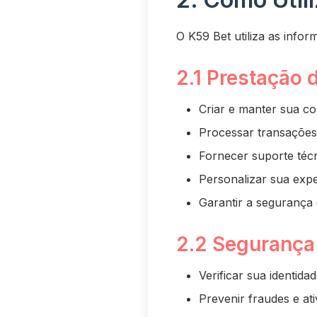
O K59 Bet utiliza as infor
2.1 Prestação 
Criar e manter sua c
Processar transaçõe
Fornecer suporte técn
Personalizar sua expe
Garantir a segurança 
2.2 Segurança
Verificar sua identida
Prevenir fraudes e ativ