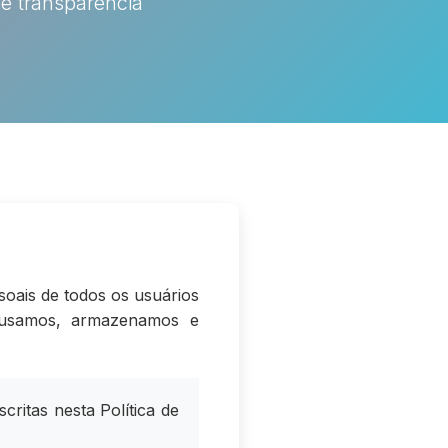
e transparência
oais de todos os usuários
, usamos, armazenamos e
critas nesta Política de