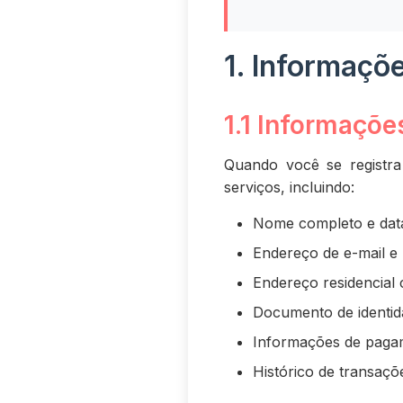
1. Informaçõ
1.1 Informaçõe
Quando você se registra
serviços, incluindo:
Nome completo e dat
Endereço de e-mail e
Endereço residencial
Documento de identi
Informações de paga
Histórico de transaçõ