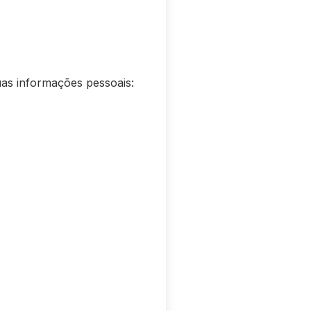
uas informações pessoais: