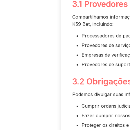
3.1 Provedores
Compartilhamos informaç
K59 Bet, incluindo:
Processadores de pa
Provedores de servi
Empresas de verificaç
Provedores de suport
3.2 Obrigaçõe
Podemos divulgar suas inf
Cumprir ordens judici
Fazer cumprir nossos
Proteger os direitos 