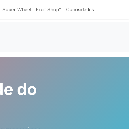
Super Wheel
Fruit Shop™
Curiosidades
de do